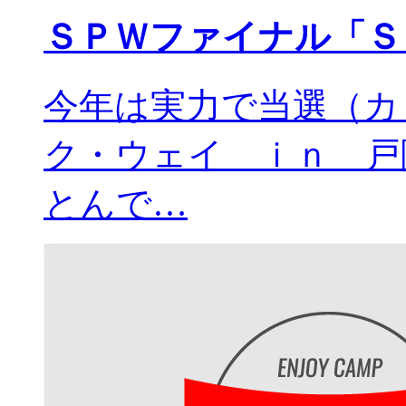
ＳＰＷファイナル「Ｓ
今年は実力で当選（カ
ク・ウェイ ｉｎ 戸
とんで…