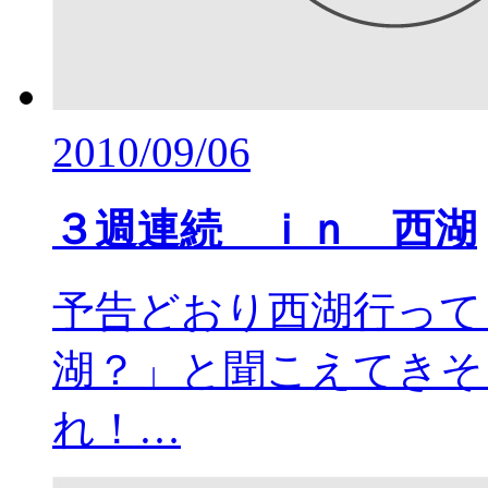
2010/09/06
３週連続 ｉｎ 西湖
予告どおり西湖行って
湖？」と聞こえてきそ
れ！…