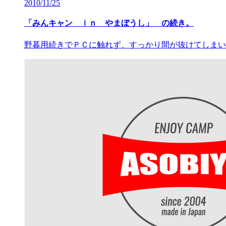
2010/11/25
「みんキャン ｉｎ やまぼうし」 の続き。
野暮用続きでＰＣに触れず、すっかり間が抜けてしまい