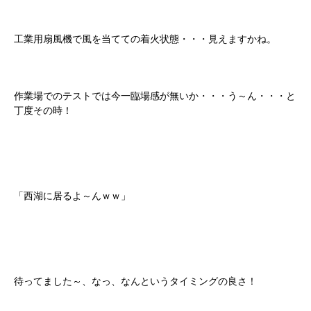
工業用扇風機で風を当てての着火状態・・・見えますかね。
作業場でのテストでは今一臨場感が無いか・・・う～ん・・・と
丁度その時！
「西湖に居るよ～んｗｗ」
待ってました～、なっ、なんというタイミングの良さ！