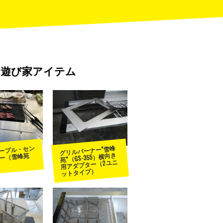
遊び家アイテム
ーブル・セン
グリルバーナー”雪峰
苑”（GS-355）横向き
ー（雪峰苑
用アダプター（2ユニ
ットタイプ）