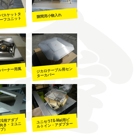
バスケットタ
隙間用小物入れ
ーフユニット
バーナー用風
ジカロテーブル用セン
ターカバー
ユニセラTG-Mini用ビ
TG用アダプ
ルトイン・アダプター
向き・２ユニ
イプ）