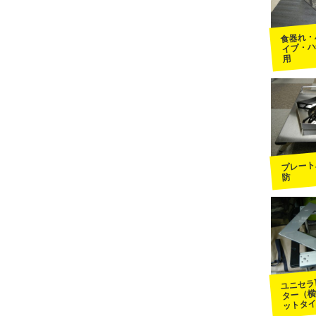
食器れ・
イプ・ハ
用
プレート
防
ユニセラ
ター（横
ットタ