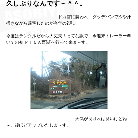
久しぶりなんです～＾＾。
ドカ雪に襲われ、ダッヂバンで冷や汗
掻きながら帰宅したのが今年の2月。
今度はランクルだから大丈夫！ってな訳で、今週末トレーラー牽
いての初‘ＰＩＣＡ西湖‘へ行って来ま～す。
天気が良ければ良いけどね
～、後ほどアップいたしま～す。