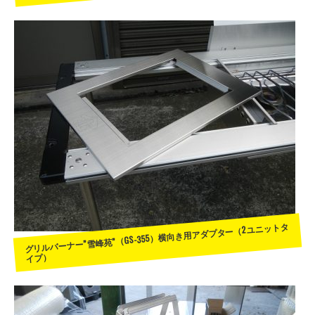
グリルバーナー”雪峰苑”（GS-355）横向き用アダプター（2ユニットタ
イプ）