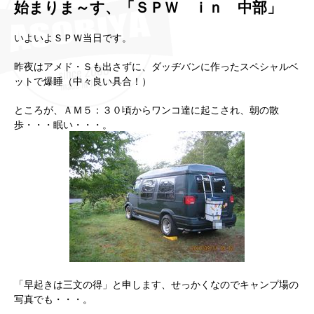
始まりま～す、「ＳＰＷ ｉｎ 中部」
いよいよＳＰＷ当日です。
昨夜はアメド・Ｓも出さずに、ダッヂバンに作ったスペシャルベ
ットで爆睡（中々良い具合！）
ところが、ＡＭ５：３０頃からワンコ達に起こされ、朝の散
歩・・・眠い・・・。
「早起きは三文の得」と申します、せっかくなのでキャンプ場の
写真でも・・・。