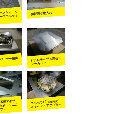
バスケットタ
隙間用小物入れ
ーフユニット
バーナー用風
ジカロテーブル用セン
ターカバー
ユニセラTG-Mini用ビ
TG用アダプ
ルトイン・アダプター
向き・２ユニ
イプ）