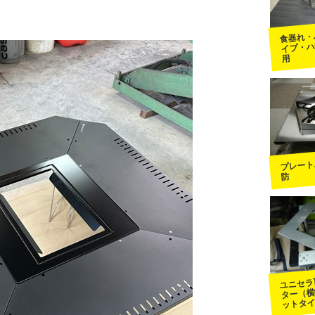
食器れ・
イプ・ハ
用
プレート
防
ユニセラ
ター（横
ットタ