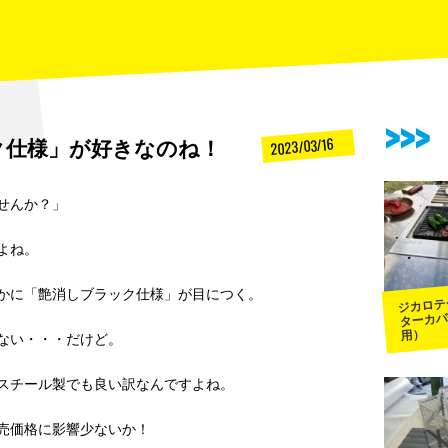
ク仕様」が好きなのね！
2023/03/16
せんか？」
よね。
かに「艶消しブラック仕様」が目につく。
ジカロテ
ターカバ
用）
ない・・・だけど。
スチール製でも良い訳なんですよね。
売価格に影響少ないか！