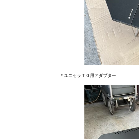
＊ユニセラＴＧ用アダプター