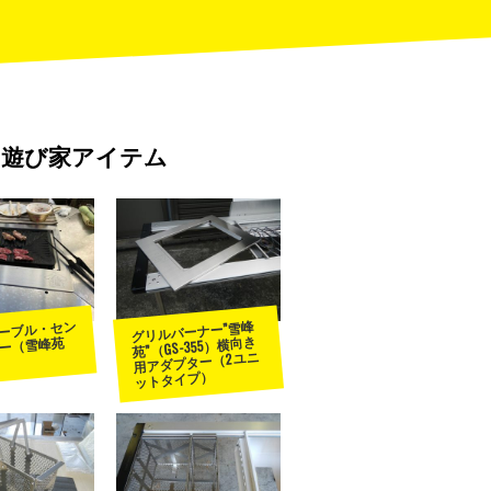
遊び家アイテム
ーブル・セン
グリルバーナー”雪峰
苑”（GS-355）横向き
ー（雪峰苑
用アダプター（2ユニ
ットタイプ）